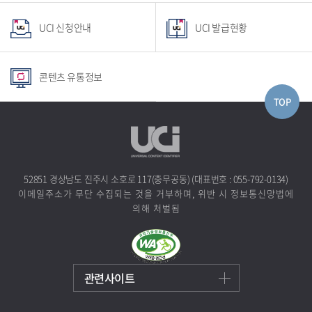
UCI 신청안내
UCI 발급현황
콘텐츠 유통정보
TOP
클립보드복사
52851 경상남도 진주시 소호로 117(충무공동) (대표번호 : 055-792-0134)
이메일주소가 무단 수집되는 것을 거부하며, 위반 시 정보통신망법에
의해 처벌됨
관련사이트