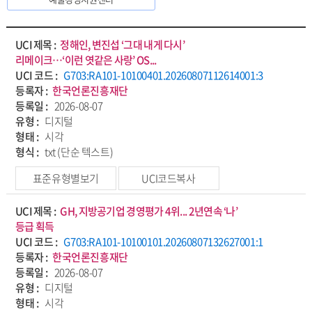
UCI 제목 :
정해인, 변진섭 ‘그대 내게 다시’
리메이크…‘이런 엿같은 사랑’ OS...
UCI 코드 :
G703:RA101-10100401.20260807112614001:3
등록자 :
한국언론진흥재단
등록일 :
2026-08-07
유형 :
디지털
형태 :
시각
형식 :
txt (단순 텍스트)
표준유형별보기
UCI코드복사
UCI 제목 :
GH, 지방공기업 경영평가 4위... 2년연속 ‘나’
등급 획득
UCI 코드 :
G703:RA101-10100101.20260807132627001:1
등록자 :
한국언론진흥재단
등록일 :
2026-08-07
유형 :
디지털
형태 :
시각