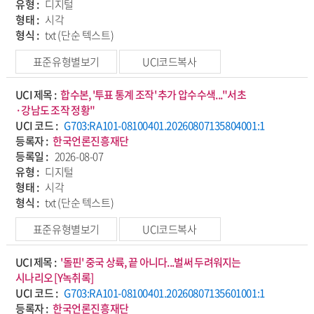
유형 :
디지털
형태 :
시각
형식 :
txt (단순 텍스트)
표준유형별보기
UCI코드복사
UCI 제목 :
합수본, '투표 통계 조작' 추가 압수수색..."서초
·강남도 조작 정황"
UCI 코드 :
G703:RA101-08100401.20260807135804001:1
등록자 :
한국언론진흥재단
등록일 :
2026-08-07
유형 :
디지털
형태 :
시각
형식 :
txt (단순 텍스트)
표준유형별보기
UCI코드복사
UCI 제목 :
'돌핀' 중국 상륙, 끝 아니다...벌써 두려워지는
시나리오 [Y녹취록]
UCI 코드 :
G703:RA101-08100401.20260807135601001:1
등록자 :
한국언론진흥재단