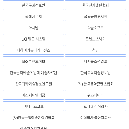
한국문화정보원
한국전자출판협회
국회사무처
국립중앙도서관
아사달
다올소프트
UCI 발급 시스템
콘텐츠스퀘어
다하미커뮤니케이션즈
첨단
SBS콘텐츠허브
디지틀조선일보
한국문화예술위원회 예술자료원
한국교육학술정보원
한국과학기술정보연구원
(사) 한국음악콘텐츠협회
에스케이텔레콤
위즈데이타
미디어스코프
오지큐 주식회사
(사)한국문학예술저작권협회
주식회사 북아이피스
예술경영지원센터