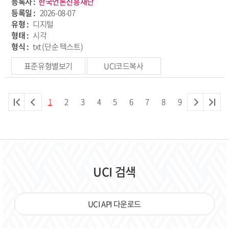
등록자 :
한국언론진흥재단
등록일 :
2026-08-07
유형 :
디지털
형태 :
시각
형식 :
txt (단순 텍스트)
표준유형별보기
UCI코드복사
1
2
3
4
5
6
7
8
9
UCI 검색
UCI API 다운로드