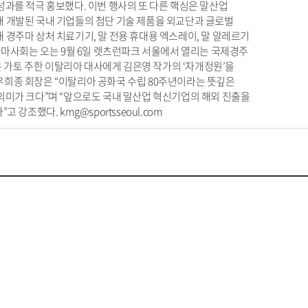
성과를 적극 홍보했다. 이번 행사의 또 다른 핵심은 말산업
해 개발된 국내 기업들의 첨단 기술 제품을 외교단과 글로벌
 경주마 상처 치료기기, 말 전용 휴대용 엑스레이, 말 알레르기
국마사회는 오는 9월 6일 렛츠런파크 서울에서 열리는 국제경주
은 가토 주한 이탈리아 대사에게 김은영 작가의 ‘자개정원’을
우희종 회장은 “이탈리아 공화국 수립 80주년이라는 뜻깊은
의미가 크다”며 “앞으로도 국내 말산업 혁신기업의 해외 진출을
강조했다. kmg@sportsseoul.com