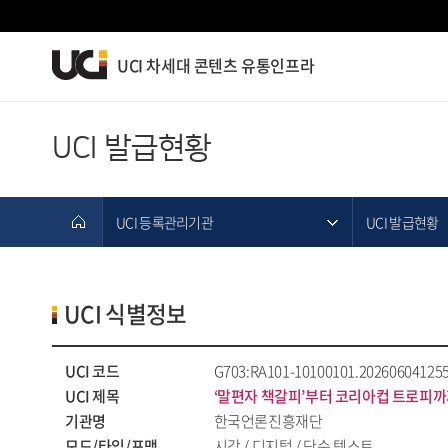
UCI 차세대 콘텐츠 유통인프라
UCI 발급현황
UCI 등록관리기관
UCI 발급현황
UCI 식별정보
UCI 코드
G703:RA101-10100101.202606041255
UCI 제목
‘말편자 책갈피’부터 코리아컵 트로피까
기관명
한국언론진흥재단
모드/타입/포맷
시각 / 디지털 / 단순 텍스트