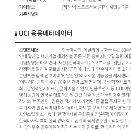
기여정보
[제작사] 스포츠서울
[기자] 김민규 기자
기존식별자
-
UCI 응용메타데이터
콘텐츠내용
한국마사회, 이탈리아 공화국 수립 80주년
안내 말산업 혁신기업 해외진출 공동 지원 홍보 지난 2일 열린 
기념촬영을 하고 있다. 사진 | 한국마사회 [스포츠서울 | 김민규
경쟁력을 알리며 글로벌 시장 공략에 나섰다. 단순히 경마를 소개
콘텐츠를 함께 선보이며 ‘K-말산업’의 새로운 가능성을 제시했다
‘이탈리아 공화국 수립 80주년 기념 초청 행사’에 공식 협찬사로 
최고경영책임자(CEO), 문화예술계 인사, 인플루언서 등 1000
영접 공간에 한국을 대표하는 말 관련 예술 작품과 국제경주 코리아
작가의 ‘벚꽃엔딩’, 김은영 작가의 ‘자개정원’ 등 말을 주제로 한
후기 화가 안중식의 대표작 ‘유하신마도’를 모티브로 제작한 ‘말
자연스럽게 소개했다. 한국마사회 우희종 회장(왼쪽)이 이탈리아 가
한국마사회 특히 한국 경마 최고 권위의 국제경주인 코리아컵 트
각국의 우수 경주마들이 참가하는 국제 경주로, 한국 경마의 국제