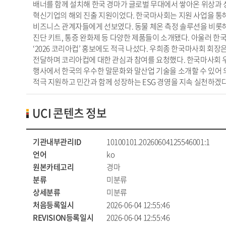
배너를 함께 설치해 한국 경마가 글로벌 무대에서 쌓아온 위상과 
혁신기업의 해외 진출 지원이었다. 한국마사회는 지원 사업을 통
비즈니스 관계자들에게 선보였다. 동물 체온 측정 솔루션을 비롯해
진단 키트, 통증 완화제 등 다양한 제품들이 소개됐다. 아울러 한
‘2026 코리아컵’ 홍보에도 적극 나섰다. 우희종 한국마사회 회장
전달하며 코리아컵에 대한 관심과 참여를 요청했다. 한국마사회 
행사에서 한국의 우수한 말문화와 말산업 기술을 소개할 수 있어 
적극 지원하고 민간과 함께 성장하는 ESG 경영을 지속 실천하겠다”고 
UCI 콘텐츠 정보
기관내부관리ID
10100101.20260604125546001:1
언어
ko
원본카테고리
경마
분류
미분류
상세분류
미분류
처음등록일시
2026-06-04 12:55:46
REVISION등록일시
2026-06-04 12:55:46